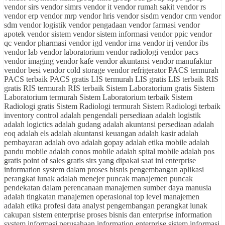
vendor sirs vendor simrs vendor it vendor rumah sakit vendor rs
vendor erp vendor mrp vendor hris vendor sisdm vendor crm vendor
sdm vendor logistik vendor pengadaan vendor farmasi vendor
apotek vendor sistem vendor sistem informasi vendor ppic vendor
qc vendor pharmasi vendor igd vendor irna vendor irj vendor ibs
vendor lab vendor laboratorium vendor radiologi vendor pacs
vendor imaging vendor kafe vendor akuntansi vendor manufaktur
vendor besi vendor cold storage vendor refrigerator PACS termurah
PACS terbaik PACS gratis LIS termurah LIS gratis LIS terbaik RIS
gratis RIS termurah RIS terbaik Sistem Laboratorium gratis Sistem
Laboratorium termurah Sistem Laboratorium terbaik Sistem
Radiologi gratis Sistem Radiologi termurah Sistem Radiologi terbaik
inventory control adalah pengendali persediaan adalah logistik
adalah logictics adalah gudang adalah akuntansi persediaan adalah
eoq adalah els adalah akuntansi keuangan adalah kasir adalah
pembayaran adalah ovo adalah gopay adalah etika mobile adalah
pandu mobile adalah conos mobile adalah spital mobile adalah pos
gratis point of sales gratis sirs yang dipakai saat ini enterprise
information system dalam proses bisnis pengembangan aplikasi
perangkat lunak adalah menejer puncak manajemen puncak
pendekatan dalam perencanaan manajemen sumber daya manusia
adalah tingkatan manajemen operasional top level manajemen
adalah etika profesi data analyst pengembangan perangkat lunak
cakupan sistem enterprise proses bisnis dan enterprise information
system informasi perusahaan information enterprise sistem informasi