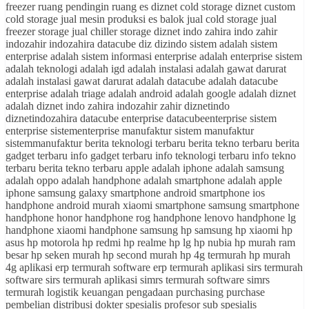
freezer ruang pendingin ruang es diznet cold storage diznet custom
cold storage jual mesin produksi es balok jual cold storage jual
freezer storage jual chiller storage diznet indo zahira indo zahir
indozahir indozahira datacube diz dizindo sistem adalah sistem
enterprise adalah sistem informasi enterprise adalah enterprise sistem
adalah teknologi adalah igd adalah instalasi adalah gawat darurat
adalah instalasi gawat darurat adalah datacube adalah datacube
enterprise adalah triage adalah android adalah google adalah diznet
adalah diznet indo zahira indozahir zahir diznetindo
diznetindozahira datacube enterprise datacubeenterprise sistem
enterprise sistementerprise manufaktur sistem manufaktur
sistemmanufaktur berita teknologi terbaru berita tekno terbaru berita
gadget terbaru info gadget terbaru info teknologi terbaru info tekno
terbaru berita tekno terbaru apple adalah iphone adalah samsung
adalah oppo adalah handphone adalah smartphone adalah apple
iphone samsung galaxy smartphone android smartphone ios
handphone android murah xiaomi smartphone samsung smartphone
handphone honor handphone rog handphone lenovo handphone lg
handphone xiaomi handphone samsung hp samsung hp xiaomi hp
asus hp motorola hp redmi hp realme hp lg hp nubia hp murah ram
besar hp seken murah hp second murah hp 4g termurah hp murah
4g aplikasi erp termurah software erp termurah aplikasi sirs termurah
software sirs termurah aplikasi simrs termurah software simrs
termurah logistik keuangan pengadaan purchasing purchase
pembelian distribusi dokter spesialis profesor sub spesialis