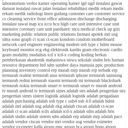
laboratorium verlos kamer operating kamer igd ugd instalasi gawat
darurat instalasi rawat jalan instalasi rehabilitasi medik rekam medis
rekam medik radiologi linen gudang customer care customer service
cs cleaning service front office admission discharge discharging
instalasi rawat inap icu iccu hcu high care unit intensive case unit
intensive coronary care unit paediatric mcu medical check up gizi
marketing public relation public relations farmasi apotek mri usg
ultra sono graph ct scan ct-scan kondom condom motherboard
network card engineer engineering modem usb type c hdmi mouse
keyboard monitor ecg ekg elektronik kardio gram electronic cardio
gram modality modalisis icd x icd-x coding koding berkas
pemberkasan akademik mahasiswa siswa sekolah sisdm hris human
resource department hrd sdm sumber daya manusia ppic production
planning inventory control erp murah mrp murah erp terbaik erp
termurah realme termurah asus termurah iphone termurah samsung
termurah redmi termurah xiaomi termurah mi termurah blackshark
termurah nokia termurah smart tv termurah smart tv murah android
tv murah android tv termurah simrs adalah sirs adalah pengertian sirs
pengertian simrs sistem logistik adalah logistik adalah pengadaan
adalah purchasing adalah usb type c usb4 usb 4.0 adalah hdmi
adalah mri adalah usg adalah ekg adalah ctscan adalah ct-scan
adalah ct scan adalah icdx adalah icd-x adalah sdm adalah hris
adalah sisdm adalah sistem sdm adalah erp adalah mrp adalah pacs
adalah vendor ctscan vendor mri vendor usg vendor eximeter
vendor oxymeter kalla group mnc group bca group lippo group