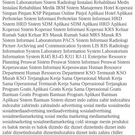
Sistem Laboratorium Sistem Radiologi Instalasi Rehabilitasi Medis
Instalasi Rehabilitasi Medik IRM Sistem Manajemen Hotel Koperasi
Simpan Pinjam KSP Pinjaman Online Pinjol Aplikasi Hotel Aplikasi
Perhotelan Sistem Informasi Perhotelan Sistem Informasi HRD
Sistem HRD Sistem SDM Aplikasi SDM Aplikasi HRD Aplikasi
Koperasi Sistem Koperasi Sistem Informasi Koperasi KRS Keluar
Rumah Sakit Keluar RS Masuk Rumah Sakit MRS Masuk RS
Sistem Informasi Laboratorium PACS Sistem Informasi Radiologi
Picture Archiving and Communication System LIS RIS Radiology
Information System Laboratory Information System Laboratorium
Information System RJ45 RJ-45 RJ11 RJ-11 Enterprise Resource
Planning Perawat Sistem Perawat Sistem Informasi Perawat Sistem
Keperawatan Sistem Informasi Keperawatan Human Resource
Department Human Resources Department KSO Termurah KSO
Murah KSO Terjangkau Kerja Sama Operasional Murah Kerja
Sama Operasional Termurah Kerja Sama Operasional Terjangkau
Program Gratis Aplikasi Gratis Kerja Sama Operasional Gratis
Bantuan Gratis Program Bantuan Program Aplikasi Bantuan
Aplikasi Sistem Bantuan Sistem diznet indo zahira zahir indozahira
indozahir zahirindo zahiraindo advertising sosial media sosialmedia
sosialmediaadvertising mediaadvertising sosialadvertising
sosialmediamarketing sosial media marketing mediamarketing
sosialmarketing sosialmediamarketing cold storage mesin produksi
es balok mesin es balok dizindo diz diznet diznetindo diznet indo
zahir diznetindozahir diznetindozahira diznet indo zahira chiller