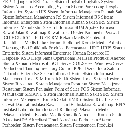
ERP Terjangkau ERP Gratis Sistem Logistik Logistics System
Sistem Akuntansi Accounting System Sistem Purchasing Hospital
Information System HIS Sistem Informasi Manajemen Rumah Sakit
Sistem Informasi Manajemen RS Sistem Informasi RS Sistem
Informasi Enterprise Sistem Informasi Rumah Sakit SIRS Sistem
Informasi Manufaktur Sistem Informasi SDM Apotek Farmasi
Rawat Jalan Rawat Inap Rawat Luka Dokter Paramedis Perawat
ICU HCU ICCU IGD ER RM Rekam Medis Fisioterapi
Rehabilitasi Medis Laboratorium Radiologi Komite Medik Admisi
Discharge Poli Poliklinik Produksi Perencanaan HRD HRIS Sistem
Enterprise Sistem Informasi Enterprise Human Resource IT
Helpdesk KSO Kerja Sama Operasional Realisasi Produksi Android
Studio Xamarin Microsoft SQL Server SQLServer Windows Server
Production Planning Inventory Control PPIC Diznet Indo Zahira
Datacube Enterprise Sistem Informasi Hotel Sistem Informasi
Manajemen Hotel SIM Rumah Sakit Sistem Hotel Sistem Restoran
Sistem Restaurant Sistem Manajemen Restoran Sistem Manajemen
Restaurant Sistem Penjualan Point of Sales POS Sistem Informasi
Manufaktur SIMANU Sistem Informasi Rumah Sakit SIRS Sistem
Informasi Manajemen Rumah Sakit SIMRS Sistem IGD Instalasi
Gawat Darurat Instalasi Rawat Jalan IRJ Instalasi Rawat Inap IRNA
Instalasi Laboratorium Instalasi Radiologi Pelayanan Medis
Pelayanan Medik Komite Medik Komdik Akreditasi Rumah Sakit
Akreditasi RS Akreditasi Hotel Akreditasi Perhotelan Sistem
Perhotelan Sistem Perencanaan Sistem Perencanaan Produksi