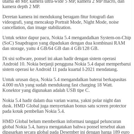
utama 48 MP, kamera ultra-wide 5 MP, kamera 2 MP macro, dan
kamera depth 2 MP.
Deretan kamera ini mendukung beragam fitur fotografi dan
videografi, yang mencakup Portrait Mode, Night Mode, noise
cancellation, dan image stabilization.
Untuk sektor dapur pacu, Nokia 5.4 mengandalkan System-on-Chip
(SoC) Snapdragon yang dipadukan dengan dua kombinasi RAM
dan storage, yaitu 4 GB/64 GB dan 4 GB/128 GB.
Di sisi software, ponsel ini akan hadir dengan sistem operasi
Android 10. Nokia berjanji pengguna Nokia 5.4 dapat memperbarui
sistem operasi ke Android 11 pada kuartal I-2021 mendatang.
Untuk urusan daya, Nokia 5.4 mengandalkan baterai berkapasitas
4.000 mAh yang sudah mendukung fast charging 18 Watt.
Konektor yang digunakan adalah USB tipe C.
Nokia 5.4 hadir dalam dua varian warna, yakni polar night dan
dusk. HMD Global juga menyertakan bonus satu screen protector
pada kotak pembelian Nokia 5.4.
HMD Global belum memberikan informasi tanggal peluncuran
global Nokia 5.4, hanya mengatakan bahwa ponsel tersebut akan
dipasarkan secara global pada Desember ini dengan harga 189 euro