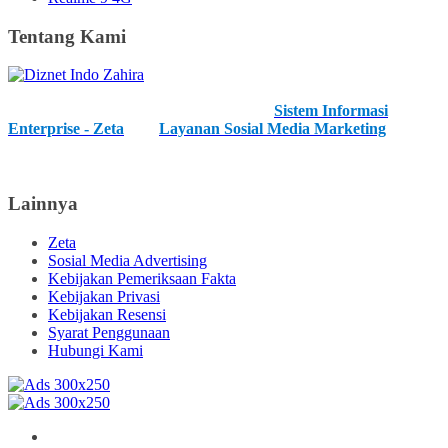
Tentang Kami
Kami merupakan IT Developer Profesional dan kami menawarkan
anda layanan unggulan kami, diantaranya
Sistem Informasi
Enterprise - Zeta
, dan
Layanan Sosial Media Marketing
. Kami
juga menerima layanan pengembangan IT baik hardware, software
maupun network.
Lainnya
Zeta
Sosial Media Advertising
Kebijakan Pemeriksaan Fakta
Kebijakan Privasi
Kebijakan Resensi
Syarat Penggunaan
Hubungi Kami