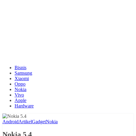
Bisnis
Samsung
Xiaomi
Oppo
Nokia
Vivo
Apple
Hardware
Android
Artikel
Gadget
Nokia
Nokia 5.4