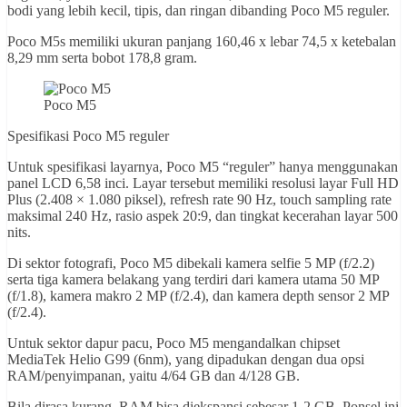
bodi yang lebih kecil, tipis, dan ringan dibanding Poco M5 reguler.
Poco M5s memiliki ukuran panjang 160,46 x lebar 74,5 x ketebalan
8,29 mm serta bobot 178,8 gram.
Poco M5
Spesifikasi Poco M5 reguler
Untuk spesifikasi layarnya, Poco M5 “reguler” hanya menggunakan
panel LCD 6,58 inci. Layar tersebut memiliki resolusi layar Full HD
Plus (2.408 × 1.080 piksel), refresh rate 90 Hz, touch sampling rate
maksimal 240 Hz, rasio aspek 20:9, dan tingkat kecerahan layar 500
nits.
Di sektor fotografi, Poco M5 dibekali kamera selfie 5 MP (f/2.2)
serta tiga kamera belakang yang terdiri dari kamera utama 50 MP
(f/1.8), kamera makro 2 MP (f/2.4), dan kamera depth sensor 2 MP
(f/2.4).
Untuk sektor dapur pacu, Poco M5 mengandalkan chipset
MediaTek Helio G99 (6nm), yang dipadukan dengan dua opsi
RAM/penyimpanan, yaitu 4/64 GB dan 4/128 GB.
Bila dirasa kurang, RAM bisa diekspansi sebesar 1-2 GB. Ponsel ini