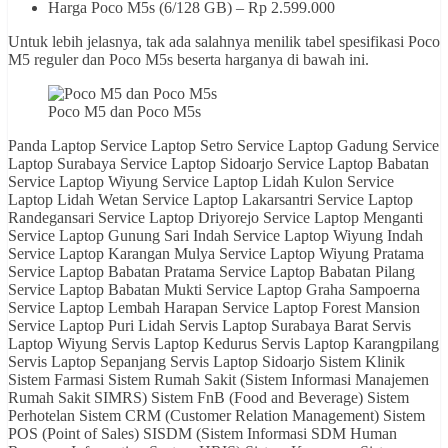
Harga Poco M5s (6/128 GB) – Rp 2.599.000
Untuk lebih jelasnya, tak ada salahnya menilik tabel spesifikasi Poco
M5 reguler dan Poco M5s beserta harganya di bawah ini.
Poco M5 dan Poco M5s
Panda Laptop Service Laptop Setro Service Laptop Gadung Service Laptop Surabaya Service Laptop Sidoarjo Service Laptop Babatan Service Laptop Wiyung Service Laptop Lidah Kulon Service Laptop Lidah Wetan Service Laptop Lakarsantri Service Laptop Randegansari Service Laptop Driyorejo Service Laptop Menganti Service Laptop Gunung Sari Indah Service Laptop Wiyung Indah Service Laptop Karangan Mulya Service Laptop Wiyung Pratama Service Laptop Babatan Pratama Service Laptop Babatan Pilang Service Laptop Babatan Mukti Service Laptop Graha Sampoerna Service Laptop Lembah Harapan Service Laptop Forest Mansion Service Laptop Puri Lidah Servis Laptop Surabaya Barat Servis Laptop Wiyung Servis Laptop Kedurus Servis Laptop Karangpilang Servis Laptop Sepanjang Servis Laptop Sidoarjo Sistem Klinik Sistem Farmasi Sistem Rumah Sakit (Sistem Informasi Manajemen Rumah Sakit SIMRS) Sistem FnB (Food and Beverage) Sistem Perhotelan Sistem CRM (Customer Relation Management) Sistem POS (Point of Sales) SISDM (Sistem Informasi SDM Human Resource Information System HRIS) Sistem Keuangan Sistem Akuntansi Sistem Logistik Sistem Inventory Control Sistem Rencana Produksi (PPIC Production Planning) Sistem Forecasting (Peramalan) Sistem Klinik Terlengkap Sistem Farmasi Terlengkap Sistem Rumah Sakit (Sistem Informasi Manajemen Rumah Sakit SIMRS) Terlengkap Sistem FnB (Food and Beverage) Terlengkap Sistem Perhotelan Terlengkap Sistem CRM (Customer Relation Management) Terlengkap Sistem POS (Point of Sales) Terlengkap SISDM (Sistem Informasi SDM Terlengkap Human Resource Information System HRIS) Terlengkap Sistem Keuangan Terlengkap Sistem Akuntansi Terlengkap Sistem Logistik Terlengkap Sistem Inventory Control Terlengkap Sistem Rencana Produksi (PPIC Production Planning) Terlengkap Sistem Forecasting (Peramalan) Terlengkap Sistem Klinik Termurah Sistem Farmasi Termurah Sistem Rumah Sakit (Sistem Informasi Manajemen Rumah Sakit SIMRS) Termurah Sistem FnB (Food and Beverage) Termurah Sistem Perhotelan Termurah Sistem CRM (Customer Relation Management) Termurah Sistem POS (Point of Sales) Termurah SISDM (Sistem Informasi SDM Termurah Human Resource Information System HRIS) Termurah Sistem Keuangan Termurah Sistem Akuntansi Termurah Sistem Logistik Termurah Sistem Inventory Control Termurah Sistem Rencana Produksi (PPIC Production Planning) Termurah Sistem Forecasting (Peramalan) Termurah Sistem Klinik Paling Lengkap Sistem Farmasi Paling Lengkap Sistem Rumah Sakit (Sistem Informasi Manajemen Rumah Sakit SIMRS) Paling Lengkap Sistem FnB (Food and Beverage) Paling Lengkap Sistem Perhotelan Paling Lengkap Sistem CRM (Customer Relation Management) Paling Lengkap Sistem POS (Point of Sales) Paling Lengkap SISDM (Sistem Informasi SDM Paling Lengkap Human Resource Information System HRIS) Paling Lengkap Sistem Keuangan Paling Lengkap Sistem Akuntansi Paling Lengkap Sistem Logistik Paling Lengkap Sistem Inventory Control Paling Lengkap Sistem Rencana Produksi (PPIC Production Planning) Paling Lengkap Sistem Forecasting (Peramalan) Paling Lengkap Sistem Klinik Paling Murah Sistem Farmasi Paling Murah Sistem Rumah Sakit (Sistem Informasi Manajemen Rumah Sakit SIMRS) Paling Murah Sistem FnB (Food and Beverage) Paling Murah Sistem Perhotelan Paling Murah Sistem CRM (Customer Relation Management) Paling Murah Sistem POS (Point of Sales) Paling Murah SISDM (Sistem Informasi SDM Paling Murah Human Resource Information System HRIS) Paling Murah Sistem Keuangan Paling Murah Sistem Akuntansi Paling Murah Sistem Logistik Paling Murah Sistem Inventory Control Paling Murah Sistem Rencana Produksi (PPIC Production Planning) Paling Murah Sistem Forecasting (Peramalan) Paling Murah Sistem Klinik Gratis Sistem Farmasi Gratis Sistem Rumah Sakit (Sistem Informasi Manajemen Rumah Sakit SIMRS) Gratis Sistem FnB (Food and Beverage) Gratis Sistem Perhotelan Gratis Sistem CRM (Customer Relation Management) Gratis Sistem POS (Point of Sales) Gratis SISDM (Sistem Informasi SDM Gratis Human Resource Information System HRIS) Gratis Sistem Keuangan Gratis Sistem Akuntansi Gratis Sistem Logistik Gratis Sistem Inventory Control Gratis Sistem Rencana Produksi (PPIC Production Planning) Gratis Sistem Forecasting (Peramalan) Gratis Sistem Laboratorium Termurah Sistem Laboratorium Terlengkap Sistem Laboratorium Paling Murah Sistem Laboratorium Paling Lengkap Sistem Laboratorium Gratis Laboratory Information System Gratis Laboratory Information System Termurah Laboratory Information System Terlengkap Laboratory Information System Paling Murah Laboratory Information System Paling Lengkap Radiology Information System Gratis Radiology Information System Termurah Radiology Information System Terlengkap Radiology Information System Paling Murah Radiology Information System Paling Lengkap Sistem Radiologi Termurah Sistem Radiologi Terlengkap Sistem Radiologi Paling Murah Sistem Radiologi Paling Lengkap Sistem Radiologi Gratis Hospital Information System Gratis Hospital Information System Termurah Hospital Information System Terlengkap Hospital Information System Paling Murah Hospital Information System Paling Lengkap PACS Gratis PACS Termurah PACS Terlengkap PACS Paling Murah PACS Paling Lengkap RIS Gratis RIS Termurah RIS Terlengkap RIS Paling Murah RIS Paling Lengkap LIS Gratis LIS Termurah LIS Terlengkap LIS Paling Murah LIS Paling Lengkap HIS Gratis HIS Termurah HIS Terlengkap HIS Paling Murah HIS Paling Lengkap berita android terbaru artikel hardware hp samsung layar lengkung info teknologi terbaru teknologi terbaru 5g hp layar lengkung murah galeri smartphone hp layar lengkung termurah vendor hris indonesia hp snapdragon 888 termurah samsung layar lengkung termurah oppo layar lengkung teknologi tv terbaru hp samsung layar lengkung vendor simrs indonesia CRM Terbaik CRM Termurah SISDM Terbaik SISDM Termurah HRIS Terbaik HRIS Termurah Sistem Farmasi Terbaik Sistem Farmasi Termurah Sistem Farmasi termudah sistem farmasi paling mudah SIE termudah SIE paling mudah SIMRS termudah SIMRS paling mudah SIRS termudah SIRS paling mudah Sistem Informasi Manajemen RS termudah Sistem Informasi Manajemen RS paling mudah SIE Terbaik SIMRS Terbaik ERP Terbaik Sistem Logistik Terbaik Sistem Purchasing Terbaik Sistem Pengadaan Terbaik Sistem Akuntansi Terbaik Sistem Informasi Manajemen RS Terbaik Sistem Manufaktur Terbaik Sistem Informasi Manufaktur Terbaik Sistem Informasi SDM Terbaik Sistem Informasi Rumah Sakit Terbaik SIE Murah SIE Terjangkau SIMRS Murah SIMRS Terjangkau SIMRS Termurah SIMRS Gratis SIMRS Terbaru SIRS Murah SIRS Terjangkau SIRS Termurah SIRS Gratis SIRS Terbaru ERP Terbaru ERP Termurah ERP Terjangkau ERP Gratis Sistem Logistik Logistics System Sistem Akuntansi Accounting System Sistem Purchasing Hospital Information System HIS Sistem Informasi Manajemen Rumah Sakit Sistem Informasi Manajemen RS Sistem Informasi RS Sistem Informasi Enterprise Sistem Informasi Rumah Sakit SIRS Sistem Informasi Manufaktur Sistem Informasi SDM Apotek Farmasi Rawat Jalan Rawat Inap Rawat Luka Dokter Paramedis Perawat ICU HCU ICCU IGD ER RM Rekam Medis Fisioterapi Rehabilitasi Medis Laboratorium Radiologi Komite Medik Admisi Discharge Poli Poliklinik Produksi Perencanaan HRD HRIS Sistem Enterprise Sistem Informasi Enterprise Human Resource IT Helpdesk KSO Kerja Sama Operasional Realisasi Produksi Android Studio Xamarin Microsoft SQL Server SQLServer Windows Server Production Planning Inventory Control PPIC Diznet Indo Zahira Datacube Enterprise Sistem Informasi Hotel Sistem Informasi Manajemen Hotel SIM Rumah Sakit Sistem Hotel Sistem Restoran Sistem Restaurant Sistem Manajemen Restoran Sistem Manajemen Restaurant Sistem Penjualan Point of Sales POS Sistem Informasi Manufaktur SIMANU Sistem Informasi Rumah Sakit SIRS Sistem Informasi Manajemen Rumah Sakit SIMRS Sistem IGD Instalasi Gawat Darurat Instalasi Rawat Jalan IRJ Instalasi Rawat Inap IRNA Instalasi Laboratorium Instalasi Radiologi Pelayanan Medis Pelayanan Medik Komite Medik Komdik Akreditasi Rumah Sakit Akreditasi RS Akreditasi Hotel Akreditasi Perhotelan Sistem Perhotelan Sistem Perencanaan Sistem Perencanaan Produksi Sistem Laboratorium Sistem Radiologi Instalasi Rehabilitasi Medis Instalasi Rehabilitasi Medik IRM Sistem Manajemen Hotel Koperasi Simpan Pinjam KSP Pinjaman Online Pinjol Aplikasi Hotel Aplikasi Perhotelan Sistem Informasi Perhotelan Sistem Informasi HRD Sistem HRD Sistem SDM Aplikasi SDM Aplikasi HRD Aplikasi Koperasi Sistem Koperasi Sistem Informasi Koperasi KRS Keluar Rumah Sakit Keluar RS Masuk Rumah Sakit MRS Masuk RS Sistem Informasi Laboratorium PACS Sistem Informasi Radiologi Picture Archiving and Communication System LIS RIS Radiology Information System Laboratory Information System Laboratorium Information System RJ45 RJ-45 RJ11 RJ-11 Enterprise Resource Planning Perawat Sistem Perawat Sistem Informasi Perawat Sistem Keperawatan Sistem Informasi Keperawatan Human Resource Department Human Resources Department KSO Termurah KSO Murah KSO Terjangkau Kerja Sama Operasional Murah Kerja Sama Operasional Termurah Kerja Sama Operasional Terjangkau Program Gratis Aplikasi Gratis Kerja Sama Operasional Gratis Bantuan Gratis Program Bantuan Program Aplikasi Bantuan Aplikasi Sistem Bantuan Sistem diznet indo zahira zahir indozahira indozahir zahirindo zahiraindo advertising sosial media sosialmedia sosialmediaadvertising mediaadvertising sosialadvertising sosialmediamarketing sosial media marketing mediamarketing sosialmarketing sosialmediamarketing cold storage mesin produksi es balok mesin es balok dizindo diz diznet diznetindo diznet indo zahir diznetindozahir diznetindozahira diznet indo zahira chiller freezer ruang pendingin ruang es diznet cold storage diznet custom cold storage jual mesin produksi es balok jual cold storage jual freezer storage jual chiller storage diznet indo zahira indo zahir indozahir indozahira datacube diz dizindo sistem adalah sistem enterprise adalah sistem informasi enterprise adalah enterprise sistem adal