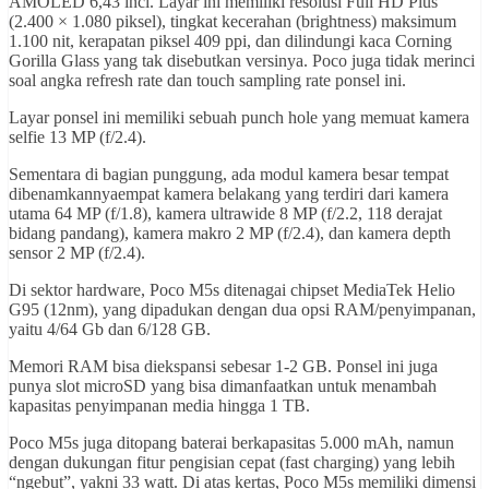
AMOLED 6,43 inci. Layar ini memiliki resolusi Full HD Plus
(2.400 × 1.080 piksel), tingkat kecerahan (brightness) maksimum
1.100 nit, kerapatan piksel 409 ppi, dan dilindungi kaca Corning
Gorilla Glass yang tak disebutkan versinya. Poco juga tidak merinci
soal angka refresh rate dan touch sampling rate ponsel ini.
Layar ponsel ini memiliki sebuah punch hole yang memuat kamera
selfie 13 MP (f/2.4).
Sementara di bagian punggung, ada modul kamera besar tempat
dibenamkannyaempat kamera belakang yang terdiri dari kamera
utama 64 MP (f/1.8), kamera ultrawide 8 MP (f/2.2, 118 derajat
bidang pandang), kamera makro 2 MP (f/2.4), dan kamera depth
sensor 2 MP (f/2.4).
Di sektor hardware, Poco M5s ditenagai chipset MediaTek Helio
G95 (12nm), yang dipadukan dengan dua opsi RAM/penyimpanan,
yaitu 4/64 Gb dan 6/128 GB.
Memori RAM bisa diekspansi sebesar 1-2 GB. Ponsel ini juga
punya slot microSD yang bisa dimanfaatkan untuk menambah
kapasitas penyimpanan media hingga 1 TB.
Poco M5s juga ditopang baterai berkapasitas 5.000 mAh, namun
dengan dukungan fitur pengisian cepat (fast charging) yang lebih
“ngebut”, yakni 33 watt. Di atas kertas, Poco M5s memiliki dimensi