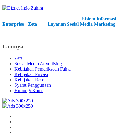
Kami merupakan IT Developer Profesional dan kami menawarkan
anda layanan unggulan kami, diantaranya
Sistem Informasi
Enterprise - Zeta
, dan
Layanan Sosial Media Marketing
. Kami
juga menerima layanan pengembangan IT baik hardware, software
maupun network.
Lainnya
Zeta
Sosial Media Advertising
Kebijakan Pemeriksaan Fakta
Kebijakan Privasi
Kebijakan Resensi
Syarat Penggunaan
Hubungi Kami