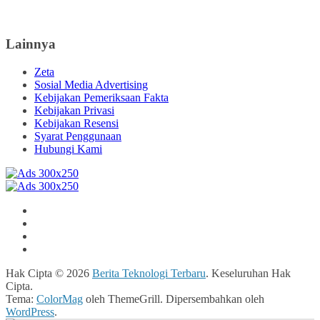
juga menerima layanan pengembangan IT baik hardware, software
maupun network.
Lainnya
Zeta
Sosial Media Advertising
Kebijakan Pemeriksaan Fakta
Kebijakan Privasi
Kebijakan Resensi
Syarat Penggunaan
Hubungi Kami
Hak Cipta © 2026
Berita Teknologi Terbaru
. Keseluruhan Hak
Cipta.
Tema:
ColorMag
oleh ThemeGrill. Dipersembahkan oleh
WordPress
.