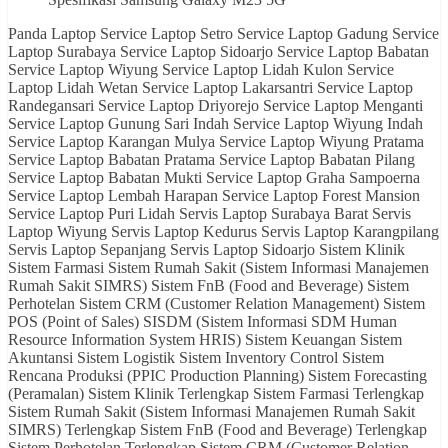
Panda Laptop Service Laptop Setro Service Laptop Gadung Service Laptop Surabaya Service Laptop Sidoarjo Service Laptop Babatan Service Laptop Wiyung Service Laptop Lidah Kulon Service Laptop Lidah Wetan Service Laptop Lakarsantri Service Laptop Randegansari Service Laptop Driyorejo Service Laptop Menganti Service Laptop Gunung Sari Indah Service Laptop Wiyung Indah Service Laptop Karangan Mulya Service Laptop Wiyung Pratama Service Laptop Babatan Pratama Service Laptop Babatan Pilang Service Laptop Babatan Mukti Service Laptop Graha Sampoerna Service Laptop Lembah Harapan Service Laptop Forest Mansion Service Laptop Puri Lidah Servis Laptop Surabaya Barat Servis Laptop Wiyung Servis Laptop Kedurus Servis Laptop Karangpilang Servis Laptop Sepanjang Servis Laptop Sidoarjo Sistem Klinik Sistem Farmasi Sistem Rumah Sakit (Sistem Informasi Manajemen Rumah Sakit SIMRS) Sistem FnB (Food and Beverage) Sistem Perhotelan Sistem CRM (Customer Relation Management) Sistem POS (Point of Sales) SISDM (Sistem Informasi SDM Human Resource Information System HRIS) Sistem Keuangan Sistem Akuntansi Sistem Logistik Sistem Inventory Control Sistem Rencana Produksi (PPIC Production Planning) Sistem Forecasting (Peramalan) Sistem Klinik Terlengkap Sistem Farmasi Terlengkap Sistem Rumah Sakit (Sistem Informasi Manajemen Rumah Sakit SIMRS) Terlengkap Sistem FnB (Food and Beverage) Terlengkap Sistem Perhotelan Terlengkap Sistem CRM (Customer Relation Management) Terlengkap Sistem POS (Point of Sales) Terlengkap SISDM (Sistem Informasi SDM Terlengkap Human Resource Information System HRIS) Terlengkap Sistem Keuangan Terlengkap Sistem Akuntansi Terlengkap Sistem Logistik Terlengkap Sistem Inventory Control Terlengkap Sistem Rencana Produksi (PPIC Production Planning) Terlengkap Sistem Forecasting (Peramalan) Terlengkap Sistem Klinik Termurah Sistem Farmasi Termurah Sistem Rumah Sakit (Sistem Informasi Manajemen Rumah Sakit SIMRS) Termurah Sistem FnB (Food and Beverage) Termurah Sistem Perhotelan Termurah Sistem CRM (Customer Relation Management) Termurah Sistem POS (Point of Sales) Termurah SISDM (Sistem Informasi SDM Termurah Human Resource Information System HRIS) Termurah Sistem Keuangan Termurah Sistem Akuntansi Termurah Sistem Logistik Termurah Sistem Inventory Control Termurah Sistem Rencana Produksi (PPIC Production Planning) Termurah Sistem Forecasting (Peramalan) Termurah Sistem Klinik Paling Lengkap Sistem Farmasi Paling Lengkap Sistem Rumah Sakit (Sistem Informasi Manajemen Rumah Sakit SIMRS) Paling Lengkap Sistem FnB (Food and Beverage) Paling Lengkap Sistem Perhotelan Paling Lengkap Sistem CRM (Customer Relation Management) Paling Lengkap Sistem POS (Point of Sales) Paling Lengkap SISDM (Sistem Informasi SDM Paling Lengkap Human Resource Information System HRIS) Paling Lengkap Sistem Keuangan Paling Lengkap Sistem Akuntansi Paling Lengkap Sistem Logistik Paling Lengkap Sistem Inventory Control Paling Lengkap Sistem Rencana Produksi (PPIC Production Planning) Paling Lengkap Sistem Forecasting (Peramalan) Paling Lengkap Sistem Klinik Paling Murah Sistem Farmasi Paling Murah Sistem Rumah Sakit (Sistem Informasi Manajemen Rumah Sakit SIMRS) Paling Murah Sistem FnB (Food and Beverage) Paling Murah Sistem Perhotelan Paling Murah Sistem CRM (Customer Relation Management) Paling Murah Sistem POS (Point of Sales) Paling Murah SISDM (Sistem Informasi SDM Paling Murah Human Resource Information System HRIS) Paling Murah Sistem Keuangan Paling Murah Sistem Akuntansi Paling Murah Sistem Logistik Paling Murah Sistem Inventory Control Paling Murah Sistem Rencana Produksi (PPIC Production Planning) Paling Murah Sistem Forecasting (Peramalan) Paling Murah Sistem Klinik Gratis Sistem Farmasi Gratis Sistem Rumah Sakit (Sistem Informasi Manajemen Rumah Sakit SIMRS) Gratis Sistem FnB (Food and Beverage) Gratis Sistem Perhotelan Gratis Sistem CRM (Customer Relation Management) Gratis Sistem POS (Point of Sales) Gratis SISDM (Sistem Informasi SDM Gratis Human Resource Information System HRIS) Gratis Sistem Keuangan Gratis Sistem Akuntansi Gratis Sistem Logistik Gratis Sistem Inventory Control Gratis Sistem Rencana Produksi (PPIC Production Planning) Gratis Sistem Forecasting (Peramalan) Gratis Sistem Laboratorium Termurah Sistem Laboratorium Terlengkap Sistem Laboratorium Paling Murah Sistem Laboratorium Paling Lengkap Sistem Laboratorium Gratis Laboratory Information System Gratis Laboratory Information System Termurah Laboratory Information System Terlengkap Laboratory Information System Paling Murah Laboratory Information System Paling Lengkap Radiology Information System Gratis Radiology Information System Termurah Radiology Information System Terlengkap Radiology Information System Paling Murah Radiology Information System Paling Lengkap Sistem Radiologi Termurah Sistem Radiologi Terlengkap Sistem Radiologi Paling Murah Sistem Radiologi Paling Lengkap Sistem Radiologi Gratis Hospital Information System Gratis Hospital Information System Termurah Hospital Information System Terlengkap Hospital Information System Paling Murah Hospital Information System Paling Lengkap PACS Gratis PACS Termurah PACS Terlengkap PACS Paling Murah PACS Paling Lengkap RIS Gratis RIS Termurah RIS Terlengkap RIS Paling Murah RIS Paling Lengkap LIS Gratis LIS Termurah LIS Terlengkap LIS Paling Murah LIS Paling Lengkap HIS Gratis HIS Termurah HIS Terlengkap HIS Paling Murah HIS Paling Lengkap berita android terbaru artikel hardware hp samsung layar lengkung info teknologi terbaru teknologi terbaru 5g hp layar lengkung murah galeri smartphone hp layar lengkung termurah vendor hris indonesia hp snapdragon 888 termurah samsung layar lengkung termurah oppo layar lengkung teknologi tv terbaru hp samsung layar lengkung vendor simrs indonesia CRM Terbaik CRM Termurah SISDM Terbaik SISDM Termurah HRIS Terbaik HRIS Termurah Sistem Farmasi Terbaik Sistem Farmasi Termurah Sistem Farmasi termudah sistem farmasi paling mudah SIE termudah SIE paling mudah SIMRS termudah SIMRS paling mudah SIRS termudah SIRS paling mudah Sistem Informasi Manajemen RS termudah Sistem Informasi Manajemen RS paling mudah SIE Terbaik SIMRS Terbaik ERP Terbaik Sistem Logistik Terbaik Sistem Purchasing Terbaik Sistem Pengadaan Terbaik Sistem Akuntansi Terbaik Sistem Informasi Manajemen RS Terbaik Sistem Manufaktur Terbaik Sistem Informasi Manufaktur Terbaik Sistem Informasi SDM Terbaik Sistem Informasi Rumah Sakit Terbaik SIE Murah SIE Terjangkau SIMRS Murah SIMRS Terjangkau SIMRS Termurah SIMRS Gratis SIMRS Terbaru SIRS Murah SIRS Terjangkau SIRS Termurah SIRS Gratis SIRS Terbaru ERP Terbaru ERP Termurah ERP Terjangkau ERP Gratis Sistem Logistik Logistics System Sistem Akuntansi Accounting System Sistem Purchasing Hospital Information System HIS Sistem Informasi Manajemen Rumah Sakit Sistem Informasi Manajemen RS Sistem Informasi RS Sistem Informasi Enterprise Sistem Informasi Rumah Sakit SIRS Sistem Informasi Manufaktur Sistem Informasi SDM Apotek Farmasi Rawat Jalan Rawat Inap Rawat Luka Dokter Paramedis Perawat ICU HCU ICCU IGD ER RM Rekam Medis Fisioterapi Rehabilitasi Medis Laboratorium Radiologi Komite Medik Admisi Discharge Poli Poliklinik Produksi Perencanaan HRD HRIS Sistem Enterprise Sistem Informasi Enterprise Human Resource IT Helpdesk KSO Kerja Sama Operasional Realisasi Produksi Android Studio Xamarin Microsoft SQL Server SQLServer Windows Server Production Planning Inventory Control PPIC Diznet Indo Zahira Datacube Enterprise Sistem Informasi Hotel Sistem Informasi Manajemen Hotel SIM Rumah Sakit Sistem Hotel Sistem Restoran Sistem Restaurant Sistem Manajemen Restoran Sistem Manajemen Restaurant Sistem Penjualan Point of Sales POS Sistem Informasi Manufaktur SIMANU Sistem Informasi Rumah Sakit SIRS Sistem Informasi Manajemen Rumah Sakit SIMRS Sistem IGD Instalasi Gawat Darurat Instalasi Rawat Jalan IRJ Instalasi Rawat Inap IRNA Instalasi Laboratorium Instalasi Radiologi Pelayanan Medis Pelayanan Medik Komite Medik Komdik Akreditasi Rumah Sakit Akreditasi RS Akreditasi Hotel Akreditasi Perhotelan Sistem Perhotelan Sistem Perencanaan Sistem Perencanaan Produksi Sistem Laboratorium Sistem Radiologi Instalasi Rehabilitasi Medis Instalasi Rehabilitasi Medik IRM Sistem Manajemen Hotel Koperasi Simpan Pinjam KSP Pinjaman Online Pinjol Aplikasi Hotel Aplikasi Perhotelan Sistem Informasi Perhotelan Sistem Informasi HRD Sistem HRD Sistem SDM Aplikasi SDM Aplikasi HRD Aplikasi Koperasi Sistem Koperasi Sistem Informasi Koperasi KRS Keluar Rumah Sakit Keluar RS Masuk Rumah Sakit MRS Masuk RS Sistem Informasi Laboratorium PACS Sistem Informasi Radiologi Picture Archiving and Communication System LIS RIS Radiology Information System Laboratory Information System Laboratorium Information System RJ45 RJ-45 RJ11 RJ-11 Enterprise Resource Planning Perawat Sistem Perawat Sistem Informasi Perawat Sistem Keperawatan Sistem Informasi Keperawatan Human Resource Department Human Resources Department KSO Termurah KSO Murah KSO Terjangkau Kerja Sama Operasional Murah Kerja Sama Operasional Termurah Kerja Sama Operasional Terjangkau Program Gratis Aplikasi Gratis Kerja Sama Operasional Gratis Bantuan Gratis Program Bantuan Program Aplikasi Bantuan Aplikasi Sistem Bantuan Sistem diznet indo zahira zahir indozahira indozahir zahirindo zahiraindo advertising sosial media sosialmedia sosialmediaadvertising mediaadvertising sosialadvertising sosialmediamarketing sosial media marketing mediamarketing sosialmarketing sosialmediamarketing cold storage mesin produksi es balok mesin es balok dizindo diz diznet diznetindo diznet indo zahir diznetindozahir diznetindozahira diznet indo zahira chiller freezer ruang pendingin ruang es diznet cold storage diznet custom cold storage jual mesin produksi es balok jual cold storage jual freezer storage jual chiller storage diznet indo zahira indo zahir indozahir indozahira datacube diz dizindo sistem adalah sistem enterprise adalah sistem informasi enterprise adalah enterprise sistem adal