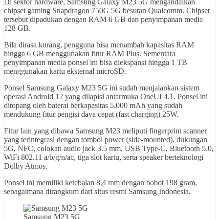
Di sektor hardware, Samsung Galaxy M23 5G mengandalkan
chipset gaming Snapdragon 750G 5G besutan Qualcomm. Chipset
tersebut dipadukan dengan RAM 6 GB dan penyimpanan media
128 GB.
Bila dirasa kurang, pengguna bisa menambah kapasitas RAM
hingga 6 GB menggunakan fitur RAM Plus. Sementara
penyimpanan media ponsel ini bisa diekspansi hingga 1 TB
menggunakan kartu eksternal microSD.
Ponsel Samsung Galaxy M23 5G ini sudah menjalankan sistem
operasi Android 12 yang dilapisi antarmuka OneUI 4.1. Ponsel ini
ditopang oleh baterai berkapasitas 5.000 mAh yang sudah
mendukung fitur pengisi daya cepat (fast charging) 25W.
Fitur lain yang dibawa Samsung M23 meliputi fingerprint scanner
yang terintegrasi dengan tombol power (side-mounted), dukungan
5G, NFC, colokan audio jack 3.5 mm, USB Type-C, Bluetooth 5.0,
WiFi 802.11 a/b/g/n/ac, tiga slot kartu, serta speaker berteknologi
Dolby Atmos.
Ponsel ini memiliki ketebalan 8,4 mm dengan bobot 198 gram,
sebagaimana dirangkum dari situs resmi Samsung Indonesia.
Samsung M23 5G