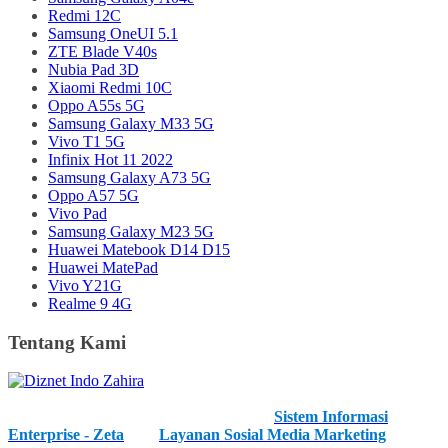
Redmi 12C
Samsung OneUI 5.1
ZTE Blade V40s
Nubia Pad 3D
Xiaomi Redmi 10C
Oppo A55s 5G
Samsung Galaxy M33 5G
Vivo T1 5G
Infinix Hot 11 2022
Samsung Galaxy A73 5G
Oppo A57 5G
Vivo Pad
Samsung Galaxy M23 5G
Huawei Matebook D14 D15
Huawei MatePad
Vivo Y21G
Realme 9 4G
Tentang Kami
Kami merupakan IT Developer Profesional dan kami menawarkan
anda layanan unggulan kami, diantaranya
Sistem Informasi
Enterprise - Zeta
, dan
Layanan Sosial Media Marketing
. Kami