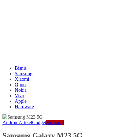
Bisnis
Samsung
Xiaomi
Oppo
Nokia
Vivo
Apple
Hardware
Android
Artikel
Gadget
Samsung
Samsung Galaxy M23 5G