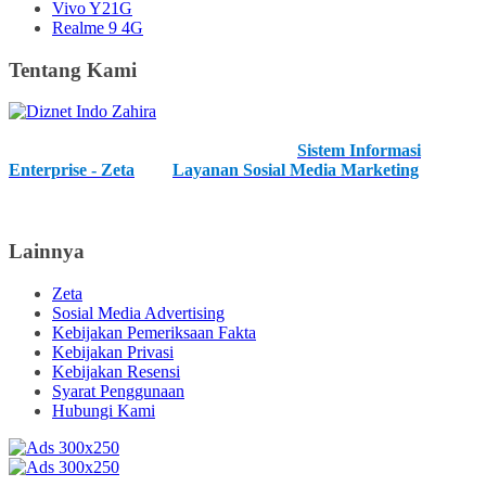
Vivo Y21G
Realme 9 4G
Tentang Kami
Kami merupakan IT Developer Profesional dan kami menawarkan
anda layanan unggulan kami, diantaranya
Sistem Informasi
Enterprise - Zeta
, dan
Layanan Sosial Media Marketing
. Kami
juga menerima layanan pengembangan IT baik hardware, software
maupun network.
Lainnya
Zeta
Sosial Media Advertising
Kebijakan Pemeriksaan Fakta
Kebijakan Privasi
Kebijakan Resensi
Syarat Penggunaan
Hubungi Kami