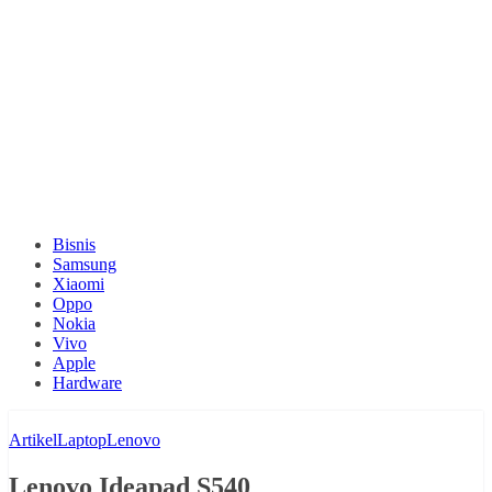
Bisnis
Samsung
Xiaomi
Oppo
Nokia
Vivo
Apple
Hardware
Artikel
Laptop
Lenovo
Lenovo Ideapad S540