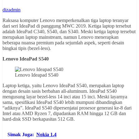
dizadmin
Raksasa komputer Lenovo memperkenalkan tiga laptop teranyar
dari seri IdeaPad di panggung MWC 2019. Ketiga laptop tersebut
adalah IdeaPad C340, S540, dan S340. Meski ketiga laptop tersebut
merupakan laptop mainstream, namun Lenovo menerapkan
beberapa nuansa premium pada sejumlah aspek, seperti desain
bingkai tipis (bezel-less).
Lenovo IdeaPad S540
Lenovo Ideapad S540
Laptop ketiga, yaitu Lenovo IdeaPad S540, merupakan laptop
dengan desain sasis berbahan all-aluminum. IdeaPad S540
mengusung layar bezel-less 14 inci atau 15 inci. Meski layarnya
sama, spesifikasi IdeaPad S540 lebih mumpuni dibandingkan
“adiknya”. IdeaPad S540 dipersenjatai prosesor generasi ke-8 dari
Intel atau AMD Ryzen 7, dipadankan RAM hingga 12 GB dan
hard-disk SSD berkapasitas 512 GB.
Simak Juga:
Nokia 1.4