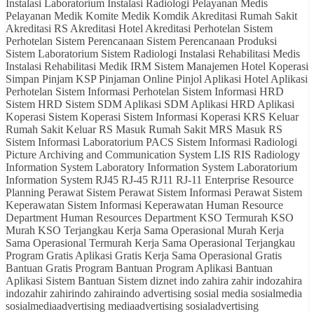
Instalasi Laboratorium Instalasi Radiologi Pelayanan Medis
Pelayanan Medik Komite Medik Komdik Akreditasi Rumah Sakit
Akreditasi RS Akreditasi Hotel Akreditasi Perhotelan Sistem
Perhotelan Sistem Perencanaan Sistem Perencanaan Produksi
Sistem Laboratorium Sistem Radiologi Instalasi Rehabilitasi Medis
Instalasi Rehabilitasi Medik IRM Sistem Manajemen Hotel Koperasi
Simpan Pinjam KSP Pinjaman Online Pinjol Aplikasi Hotel Aplikasi
Perhotelan Sistem Informasi Perhotelan Sistem Informasi HRD
Sistem HRD Sistem SDM Aplikasi SDM Aplikasi HRD Aplikasi
Koperasi Sistem Koperasi Sistem Informasi Koperasi KRS Keluar
Rumah Sakit Keluar RS Masuk Rumah Sakit MRS Masuk RS
Sistem Informasi Laboratorium PACS Sistem Informasi Radiologi
Picture Archiving and Communication System LIS RIS Radiology
Information System Laboratory Information System Laboratorium
Information System RJ45 RJ-45 RJ11 RJ-11 Enterprise Resource
Planning Perawat Sistem Perawat Sistem Informasi Perawat Sistem
Keperawatan Sistem Informasi Keperawatan Human Resource
Department Human Resources Department KSO Termurah KSO
Murah KSO Terjangkau Kerja Sama Operasional Murah Kerja
Sama Operasional Termurah Kerja Sama Operasional Terjangkau
Program Gratis Aplikasi Gratis Kerja Sama Operasional Gratis
Bantuan Gratis Program Bantuan Program Aplikasi Bantuan
Aplikasi Sistem Bantuan Sistem diznet indo zahira zahir indozahira
indozahir zahirindo zahiraindo advertising sosial media sosialmedia
sosialmediaadvertising mediaadvertising sosialadvertising