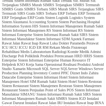
Terbaik Sistem Informasi Rumah Sakit Terbaik SIE Murah SIE
Terjangkau SIMRS Murah SIMRS Terjangkau SIMRS Termurah
SIMRS Gratis SIMRS Terbaru SIRS Murah SIRS Terjangkau SIRS
Termurah SIRS Gratis SIRS Terbaru ERP Terbaru ERP Termurah
ERP Terjangkau ERP Gratis Sistem Logistik Logistics System
Sistem Akuntansi Accounting System Sistem Purchasing Hospital
Information System HIS Sistem Informasi Manajemen Rumah Sakit
Sistem Informasi Manajemen RS Sistem Informasi RS Sistem
Informasi Enterprise Sistem Informasi Rumah Sakit SIRS Sistem
Informasi Manufaktur Sistem Informasi SDM Apotek Farmasi
Rawat Jalan Rawat Inap Rawat Luka Dokter Paramedis Perawat
ICU HCU ICCU IGD ER RM Rekam Medis Fisioterapi
Rehabilitasi Medis Laboratorium Radiologi Komite Medik Admisi
Discharge Poli Poliklinik Produksi Perencanaan HRD HRIS Sistem
Enterprise Sistem Informasi Enterprise Human Resource IT
Helpdesk KSO Kerja Sama Operasional Realisasi Produksi Android
Studio Xamarin Microsoft SQL Server SQLServer Windows Server
Production Planning Inventory Control PPIC Diznet Indo Zahira
Datacube Enterprise Sistem Informasi Hotel Sistem Informasi
Manajemen Hotel SIM Rumah Sakit Sistem Hotel Sistem Restoran
Sistem Restaurant Sistem Manajemen Restoran Sistem Manajemen
Restaurant Sistem Penjualan Point of Sales POS Sistem Informasi
Manufaktur SIMANU Sistem Informasi Rumah Sakit SIRS Sistem
Informasi Manajemen Rumah Sakit SIMRS Sistem IGD Instalasi
Gawat Darurat Instalasi Rawat Jalan IRJ Instalasi Rawat Inap IRNA