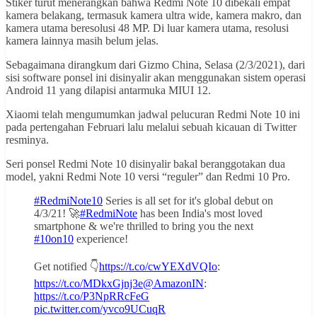
Stiker turut menerangkan bahwa Redmi Note 10 dibekali empat
kamera belakang, termasuk kamera ultra wide, kamera makro, dan
kamera utama beresolusi 48 MP. Di luar kamera utama, resolusi
kamera lainnya masih belum jelas.
Sebagaimana dirangkum dari Gizmo China, Selasa (2/3/2021), dari
sisi software ponsel ini disinyalir akan menggunakan sistem operasi
Android 11 yang dilapisi antarmuka MIUI 12.
Xiaomi telah mengumumkan jadwal pelucuran Redmi Note 10 ini
pada pertengahan Februari lalu melalui sebuah kicauan di Twitter
resminya.
Seri ponsel Redmi Note 10 disinyalir bakal beranggotakan dua
model, yakni Redmi Note 10 versi “reguler” dan Redmi 10 Pro.
#RedmiNote10
Series is all set for it's global debut on
4/3/21! 🚀
#RedmiNote
has been India's most loved
smartphone & we're thrilled to bring you the next
#10on10
experience!
Get notified 👇
https://t.co/cwYEXdVQIo
:
https://t.co/MDkxGjnj3e
@AmazonIN
:
https://t.co/P3NpRRcFeG
pic.twitter.com/yvco9UCuqR