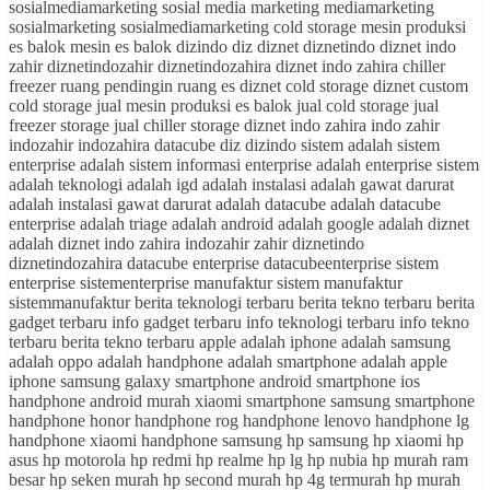
sosialmediamarketing sosial media marketing mediamarketing
sosialmarketing sosialmediamarketing cold storage mesin produksi
es balok mesin es balok dizindo diz diznet diznetindo diznet indo
zahir diznetindozahir diznetindozahira diznet indo zahira chiller
freezer ruang pendingin ruang es diznet cold storage diznet custom
cold storage jual mesin produksi es balok jual cold storage jual
freezer storage jual chiller storage diznet indo zahira indo zahir
indozahir indozahira datacube diz dizindo sistem adalah sistem
enterprise adalah sistem informasi enterprise adalah enterprise sistem
adalah teknologi adalah igd adalah instalasi adalah gawat darurat
adalah instalasi gawat darurat adalah datacube adalah datacube
enterprise adalah triage adalah android adalah google adalah diznet
adalah diznet indo zahira indozahir zahir diznetindo
diznetindozahira datacube enterprise datacubeenterprise sistem
enterprise sistementerprise manufaktur sistem manufaktur
sistemmanufaktur berita teknologi terbaru berita tekno terbaru berita
gadget terbaru info gadget terbaru info teknologi terbaru info tekno
terbaru berita tekno terbaru apple adalah iphone adalah samsung
adalah oppo adalah handphone adalah smartphone adalah apple
iphone samsung galaxy smartphone android smartphone ios
handphone android murah xiaomi smartphone samsung smartphone
handphone honor handphone rog handphone lenovo handphone lg
handphone xiaomi handphone samsung hp samsung hp xiaomi hp
asus hp motorola hp redmi hp realme hp lg hp nubia hp murah ram
besar hp seken murah hp second murah hp 4g termurah hp murah