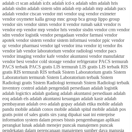
adalah ct scan adalah icdx adalah icd-x adalah sdm adalah hris
adalah sisdm adalah sistem sdm adalah erp adalah mrp adalah pacs
adalah vendor ctscan vendor mri vendor usg vendor eximeter
vendor oxymeter kalla group mnc group bca group lippo group
vendor sirs vendor simrs vendor it vendor rumah sakit vendor rs
vendor erp vendor mrp vendor hris vendor sisdm vendor crm vendor
sdm vendor logistik vendor pengadaan vendor farmasi vendor
apotek vendor sistem vendor sistem informasi vendor ppic vendor
qc vendor pharmasi vendor igd vendor irna vendor irj vendor ibs
vendor lab vendor laboratorium vendor radiologi vendor pacs
vendor imaging vendor kafe vendor akuntansi vendor manufaktur
vendor besi vendor cold storage vendor refrigerator PACS termurah
PACS terbaik PACS gratis LIS termurah LIS gratis LIS terbaik RIS
gratis RIS termurah RIS terbaik Sistem Laboratorium gratis Sistem
Laboratorium termurah Sistem Laboratorium terbaik Sistem
Radiologi gratis Sistem Radiologi termurah Sistem Radiologi terbaik
inventory control adalah pengendali persediaan adalah logistik
adalah logictics adalah gudang adalah akuntansi persediaan adalah
eoq adalah els adalah akuntansi keuangan adalah kasir adalah
pembayaran adalah ovo adalah gopay adalah etika mobile adalah
pandu mobile adalah conos mobile adalah spital mobile adalah pos
gratis point of sales gratis sirs yang dipakai saat ini enterprise
information system dalam proses bisnis pengembangan aplikasi
perangkat lunak adalah menejer puncak manajemen puncak
pendekatan dalam perencanaan manajemen sumber daya manusia