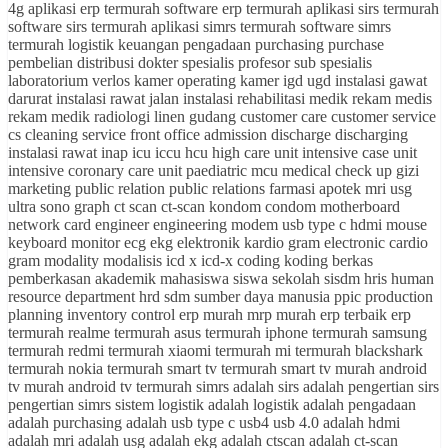
4g aplikasi erp termurah software erp termurah aplikasi sirs termurah
software sirs termurah aplikasi simrs termurah software simrs
termurah logistik keuangan pengadaan purchasing purchase
pembelian distribusi dokter spesialis profesor sub spesialis
laboratorium verlos kamer operating kamer igd ugd instalasi gawat
darurat instalasi rawat jalan instalasi rehabilitasi medik rekam medis
rekam medik radiologi linen gudang customer care customer service
cs cleaning service front office admission discharge discharging
instalasi rawat inap icu iccu hcu high care unit intensive case unit
intensive coronary care unit paediatric mcu medical check up gizi
marketing public relation public relations farmasi apotek mri usg
ultra sono graph ct scan ct-scan kondom condom motherboard
network card engineer engineering modem usb type c hdmi mouse
keyboard monitor ecg ekg elektronik kardio gram electronic cardio
gram modality modalisis icd x icd-x coding koding berkas
pemberkasan akademik mahasiswa siswa sekolah sisdm hris human
resource department hrd sdm sumber daya manusia ppic production
planning inventory control erp murah mrp murah erp terbaik erp
termurah realme termurah asus termurah iphone termurah samsung
termurah redmi termurah xiaomi termurah mi termurah blackshark
termurah nokia termurah smart tv termurah smart tv murah android
tv murah android tv termurah simrs adalah sirs adalah pengertian sirs
pengertian simrs sistem logistik adalah logistik adalah pengadaan
adalah purchasing adalah usb type c usb4 usb 4.0 adalah hdmi
adalah mri adalah usg adalah ekg adalah ctscan adalah ct-scan