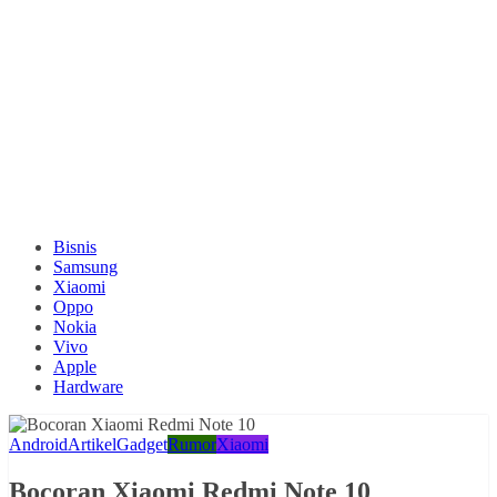
Bisnis
Samsung
Xiaomi
Oppo
Nokia
Vivo
Apple
Hardware
Android
Artikel
Gadget
Rumor
Xiaomi
Bocoran Xiaomi Redmi Note 10