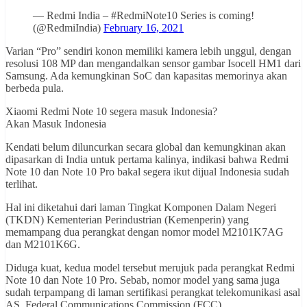
— Redmi India – #RedmiNote10 Series is coming!
(@RedmiIndia)
February 16, 2021
Varian “Pro” sendiri konon memiliki kamera lebih unggul, dengan
resolusi 108 MP dan mengandalkan sensor gambar Isocell HM1 dari
Samsung. Ada kemungkinan SoC dan kapasitas memorinya akan
berbeda pula.
Xiaomi Redmi Note 10 segera masuk Indonesia?
Akan Masuk Indonesia
Kendati belum diluncurkan secara global dan kemungkinan akan
dipasarkan di India untuk pertama kalinya, indikasi bahwa Redmi
Note 10 dan Note 10 Pro bakal segera ikut dijual Indonesia sudah
terlihat.
Hal ini diketahui dari laman Tingkat Komponen Dalam Negeri
(TKDN) Kementerian Perindustrian (Kemenperin) yang
memampang dua perangkat dengan nomor model M2101K7AG
dan M2101K6G.
Diduga kuat, kedua model tersebut merujuk pada perangkat Redmi
Note 10 dan Note 10 Pro. Sebab, nomor model yang sama juga
sudah terpampang di laman sertifikasi perangkat telekomunikasi asal
AS, Federal Communications Commission (FCC).